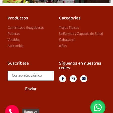
Productos
Categorias
Camisillas y Guayaberas
Trajes Típicos
Polleras
Uniformes y Zapatos de Salud
Vestidos
Caballeros
Accesorios
niños
Suscríbete
Síguenos en nuestras
redes
Enviar
llama ya