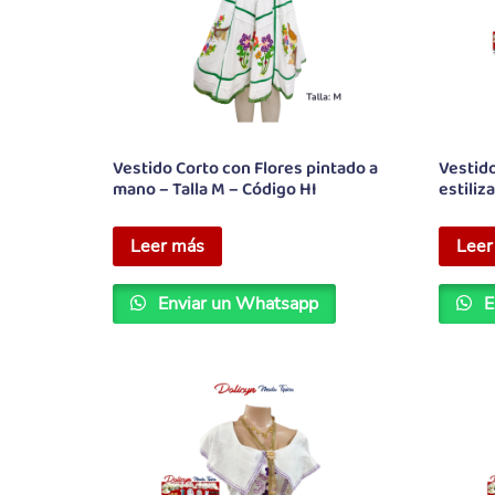
Vestido Corto con Flores pintado a
Vestid
mano – Talla M – Código HI
estiliz
Leer más
Leer
Enviar un Whatsapp
E