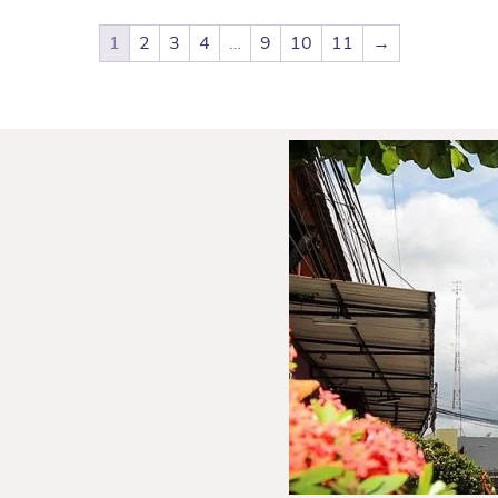
1
2
3
4
…
9
10
11
→