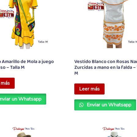
 Amarillo de Mola a juego
Vestido Blanco con Rosas Na
so – Talla M
Zurcidas a mano en la falda – 
M
 más
Leer más
nviar un Whatsapp
Enviar un Whatsapp