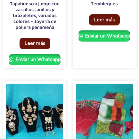
Tapahueso a juego con
Tembleques
zarcillos , anillos y
brazaletes, variados
Leer más
colores – Joyería de
pollera panameña
Enviar un Whatsapp
Leer más
Enviar un Whatsapp