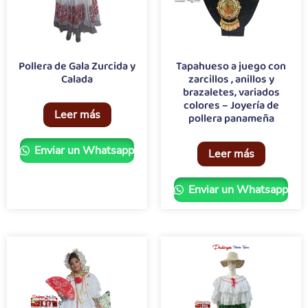
Pollera de Gala Zurcida y
Tapahueso a juego con
Calada
zarcillos , anillos y
brazaletes, variados
colores – Joyería de
Leer más
pollera panameña
Enviar un Whatsapp
Leer más
Enviar un Whatsapp