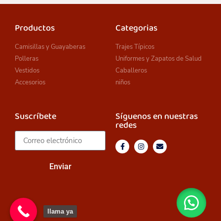
Productos
Categorias
Camisillas y Guayaberas
Trajes Típicos
Polleras
Uniformes y Zapatos de Salud
Vestidos
Caballeros
Accesorios
niños
Suscríbete
Síguenos en nuestras
redes
Enviar
llama ya