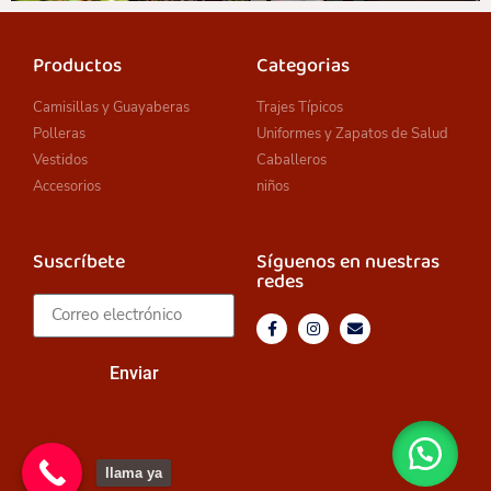
Productos
Categorias
Camisillas y Guayaberas
Trajes Típicos
Polleras
Uniformes y Zapatos de Salud
Vestidos
Caballeros
Accesorios
niños
Suscríbete
Síguenos en nuestras
redes
Enviar
llama ya