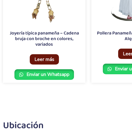
Joyería típica panameña – Cadena
Pollera Panameña
bruja con broche en colores,
Alq
variados
Lee
Leer más
Enviar 
Enviar un Whatsapp
Ubicación