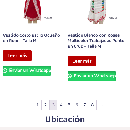
Vestido Corto estilo Ocueño
Vestido Blanco con Rosas
en Rojo – Talla M
Multicolor Trabajadas Punto
en Cruz – Talla M
Leer más
Leer más
Enviar un Whatsapp
Enviar un Whatsapp
←
1
2
3
4
5
6
7
8
→
Ubicación