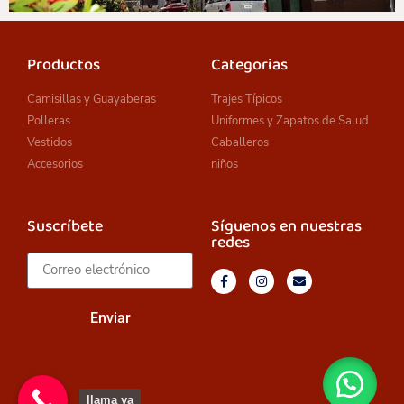
Productos
Categorias
Camisillas y Guayaberas
Trajes Típicos
Polleras
Uniformes y Zapatos de Salud
Vestidos
Caballeros
Accesorios
niños
Suscríbete
Síguenos en nuestras
redes
Enviar
llama ya